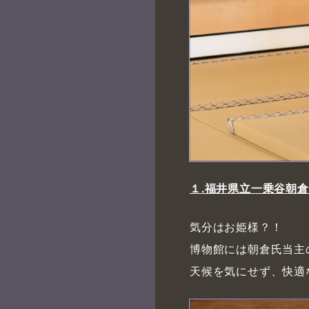
１.福井県立一乗谷朝
気分はお姫様？！
博物館には朝倉氏当主
天候を気にせず、快適