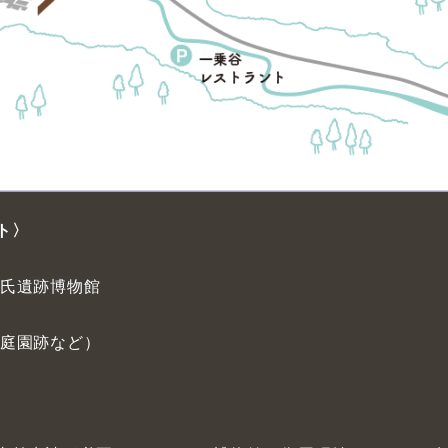
ト〉
倉氏遺跡博物館
、庭園跡など）