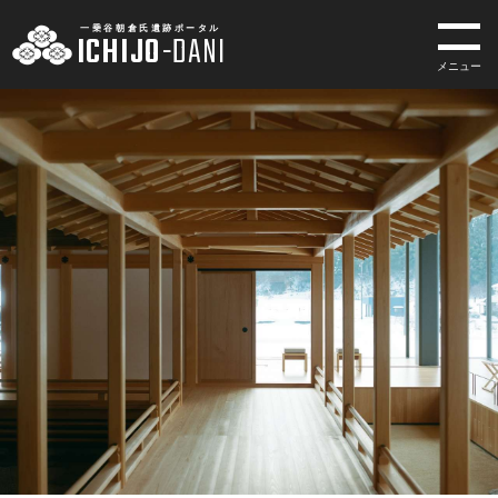
一乗谷朝倉氏遺跡ポータル
ICHIJO
-
DANI
メニュー
一乗谷朝倉氏遺跡ポータル
ICHIJO
-
DANI
INDEX
トップページ
MUSEUM
一乗谷朝倉氏遺跡博物館
SITE
一乗谷朝倉氏遺跡
ACCESS
アクセス
EVENTS
イベント・展示情報