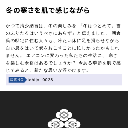
GO AROUND
遺跡を巡る
冬の寒さを肌で感じながら
RESERVATION
予約・各種申込
INFORMATION
かつて清少納言は、冬の楽しみを
「冬はつとめて。雪
お知らせ
のふりたるはいうべきにあらず」と伝えました。
朝倉
GALLERY
氏の邸宅に住む人々も、冷たい床に足を滑らせながら
一乗谷百景
白い息をはいて炭をおこすことに忙しかったかもしれ
ません。
エアコンに変わった私たちの生活に、
寒さ
を楽しむ余裕はあるでしょうか？
今ある季節を肌で感
じてみると、新たな思いが浮かびます。
ichijo_0028