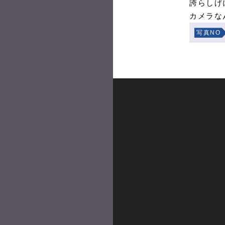
誇らしげ
カメラな