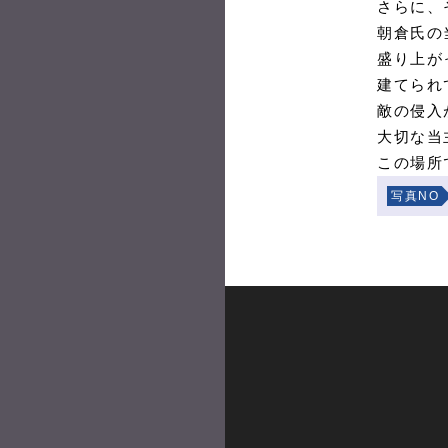
さらに、
朝倉氏の
盛り上が
建てられ
敵の侵入
大切な当
この場所