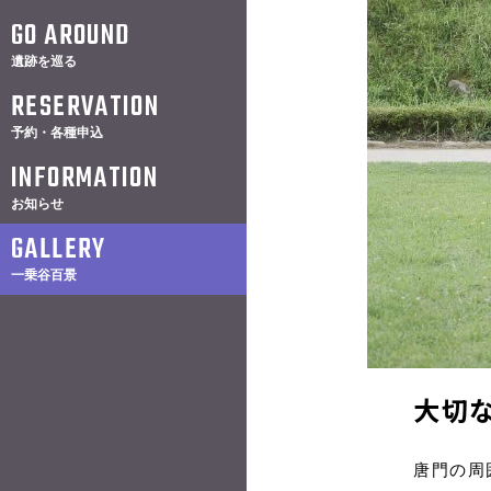
GO AROUND
遺跡を巡る
RESERVATION
予約・各種申込
INFORMATION
お知らせ
GALLERY
一乗谷百景
大切
唐門の周