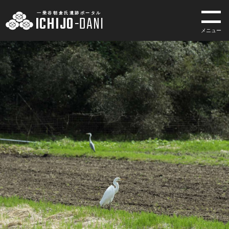
一乗谷朝倉氏遺跡ポータル
ICHIJO
-
DANI
メニュー
一乗谷朝倉氏遺跡ポータル
ICHIJO
-
DANI
INDEX
トップページ
MUSEUM
一乗谷朝倉氏遺跡博物館
SITE
一乗谷朝倉氏遺跡
ACCESS
アクセス
EVENTS
イベント・展示情報