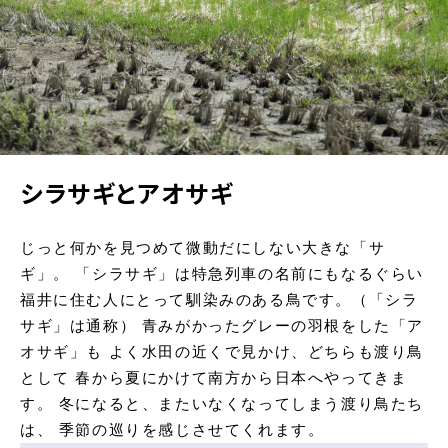
GO AROUND
遺跡を巡る
RESERVATION
予約・各種申込
INFORMATION
お知らせ
GALLERY
一乗谷百景
シラサギとアオサギ
じっと何かを見つめて微動だにしない大きな「サ
ギ」。
「シラサギ」は特急列車の名前にもなるぐらい
福井に住む人にとって馴染みのある鳥です。（「シラ
サギ」は通称）
青みがかったグレーの羽根をした「ア
オサギ」も
よく水田の近くで見かけ、どちらも渡り鳥
として
春から夏にかけて南方から日本へやってきま
す。
冬になると、またいなくなってしまう渡り鳥たち
は、
季節の巡りを感じさせてくれます。