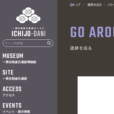
トップ
遺跡を巡る
バス
GO AR
一乗谷朝倉氏遺跡ポータル
ICHIJO
-
DANI
遺跡を巡る
MUSEUM
一乗谷朝倉氏遺跡博物館
SITE
一乗谷朝倉氏遺跡
ACCESS
アクセス
EVENTS
イベント・展示情報