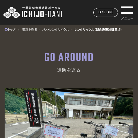
一乗谷朝倉氏遺跡ポータル
ICHIJO
-
DANI
LANGUAGE
メニュー
トップ
遺跡を巡る
バス・レンタサイクル
レンタサイクル（朝倉氏遺跡駐車場）
一乗谷朝倉氏遺跡ポータル
ICHIJO
-
DANI
GO AROUND
INDEX
遺跡を巡る
トップページ
MUSEUM
一乗谷朝倉氏遺跡博物館
SITE
一乗谷朝倉氏遺跡
ACCESS
アクセス
EVENTS
イベント・展示情報