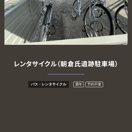
GO AROUND
遺跡を巡る
RESERVATION
予約・各種申込
INFORMATION
お知らせ
GALLERY
一乗谷百景
レンタサイクル（朝倉氏遺跡駐車場）
バス・レンタサイクル
通年
予約不要