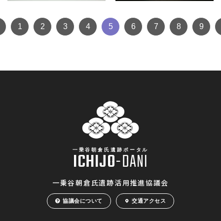
1
2
3
4
5
6
7
8
9
一乗谷朝倉氏遺跡ポータル
ICHIJO
-
DANI
一乗谷朝倉氏遺跡活用推進協議会
協議会について
交通アクセス