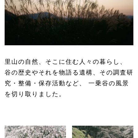
GO AROUND
遺跡を巡る
RESERVATION
予約・各種申込
INFORMATION
お知らせ
GALLERY
一乗谷百景
里山の自然、そこに住む人々の暮らし、
谷の歴史やそれを物語る遺構、その調査研
究・整備・保存活動など、
一乗谷の風景
を切り取りました。