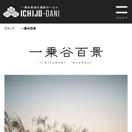
一乗谷朝倉氏遺跡ポータル
ICHIJO
-
DANI
メニュー
トップ
一乗谷百景
一乗谷朝倉氏遺跡ポータル
ICHIJO
-
DANI
INDEX
トップページ
MUSEUM
一乗谷朝倉氏遺跡博物館
SITE
一乗谷朝倉氏遺跡
ACCESS
アクセス
EVENTS
イベント・展示情報