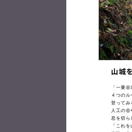
山城
「一乗谷
４つのル
登ってみ
人工の谷
息を切ら
「これを