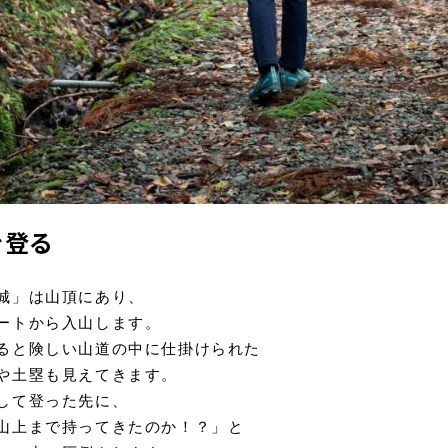
を登る
城」は山頂にあり、
ートから入山します。
ると険しい山道の中に仕掛けられた
や土塁も見えてきます。
して登った先に、
山上まで持ってきたのか！？」と