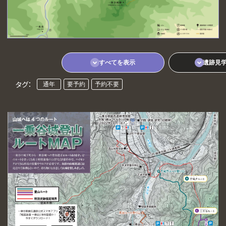
GO AROUND
遺跡を巡る
RESERVATION
予約・各種申込
INFORMATION
お知らせ
すべてを表示
遺跡見
GALLERY
一乗谷百景
タグ：
通年
要予約
予約不要