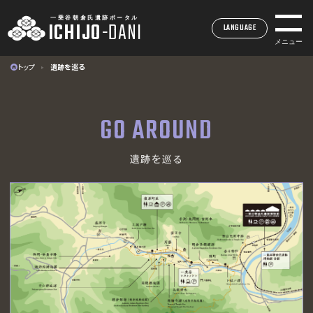
一乗谷朝倉氏遺跡ポータル
ICHIJO
-
DANI
LANGUAGE
メニュー
トップ
遺跡を巡る
一乗谷朝倉氏遺跡ポータル
ICHIJO
-
DANI
GO AROUND
INDEX
遺跡を巡る
トップページ
MUSEUM
一乗谷朝倉氏遺跡博物館
SITE
一乗谷朝倉氏遺跡
ACCESS
アクセス
EVENTS
イベント・展示情報