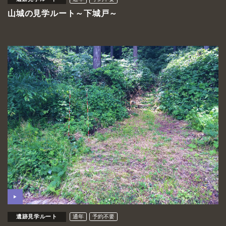
山城の見学ルート～下城戸～
遺跡見学ルート
通年
予約不要