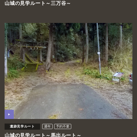
山城の見学ルート～三万谷～
遺跡見学ルート
通年
予約不要
山城の見学ルート～馬出ルート～