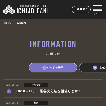
一乗谷朝倉氏遺跡ポータル
ICHIJO
-
DANI
LANGUAGE
メニュー
トップ
お知らせ
一乗谷朝倉氏遺跡ポータル
ICHIJO
-
DANI
INFORMATION
INDEX
お知らせ
トップページ
MUSEUM
一乗谷朝倉氏遺跡博物館
すべてを表示
お知
SITE
一乗谷朝倉氏遺跡
ACCESS
2026.06.29
お知らせ
アクセス
（10/10－11）一乗谷文化祭を開催します！
EVENTS
イベント・展示情報
2026.05.18
募集