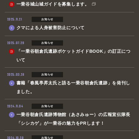
GO AROUND
遺跡を巡る
一乗谷城山城ガイドを募集します。
RESERVATION
予約・各種申込
2025.11.21
お知らせ
INFORMATION
クマによる人身被害防止について
お知らせ
GALLERY
2025.07.29
お知らせ
一乗谷百景
「一乗谷朝倉氏遺跡ポケットガイドBOOK」の訂正につ
いて
2025.03.26
お知らせ
書籍「春風亭昇太氏と語る一乗谷朝倉氏遺跡」を発刊し
ました。
2024.11.04
お知らせ
一乗谷朝倉氏遺跡博物館（あさみゅー）の広報宣伝隊長
「シシカゲ」が一乗谷の魅力をPRします！
2024.10.28
お知らせ