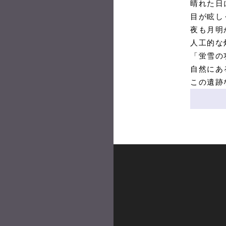
晴れた日
目が眩し
夜も月明
人工的な
「蛍雪の
自然にあ
この遺跡