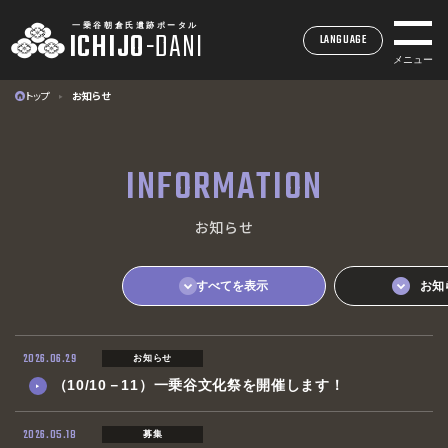
一乗谷朝倉氏遺跡ポータル
ICHIJO
-
DANI
LANGUAGE
メニュー
トップ
お知らせ
一乗谷朝倉氏遺跡ポータル
ICHIJO
-
DANI
INFORMATION
INDEX
お知らせ
トップページ
MUSEUM
一乗谷朝倉氏遺跡博物館
すべてを表示
お知
SITE
一乗谷朝倉氏遺跡
ACCESS
2026.06.29
お知らせ
アクセス
（10/10－11）一乗谷文化祭を開催します！
EVENTS
イベント・展示情報
2026.05.18
募集