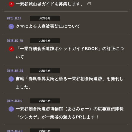
GO AROUND
遺跡を巡る
一乗谷城山城ガイドを募集します。
RESERVATION
予約・各種申込
2025.11.21
お知らせ
INFORMATION
クマによる人身被害防止について
お知らせ
GALLERY
2025.07.29
お知らせ
一乗谷百景
「一乗谷朝倉氏遺跡ポケットガイドBOOK」の訂正につ
いて
2025.03.26
お知らせ
書籍「春風亭昇太氏と語る一乗谷朝倉氏遺跡」を発刊し
ました。
2024.11.04
お知らせ
一乗谷朝倉氏遺跡博物館（あさみゅー）の広報宣伝隊長
「シシカゲ」が一乗谷の魅力をPRします！
2024.10.28
お知らせ