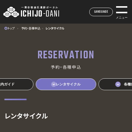
一乗谷朝倉氏遺跡ポータル
ICHIJO
-
DANI
LANGUAGE
メニュー
トップ
予約・各種申込
レンタサイクル
一乗谷朝倉氏遺跡ポータル
ICHIJO
-
DANI
RESERVATION
INDEX
予約・各種申込
トップページ
MUSEUM
一乗谷朝倉氏遺跡博物館
案内ガイド
レンタサイクル
各種
SITE
一乗谷朝倉氏遺跡
ACCESS
アクセス
レンタサイクル
EVENTS
イベント・展示情報